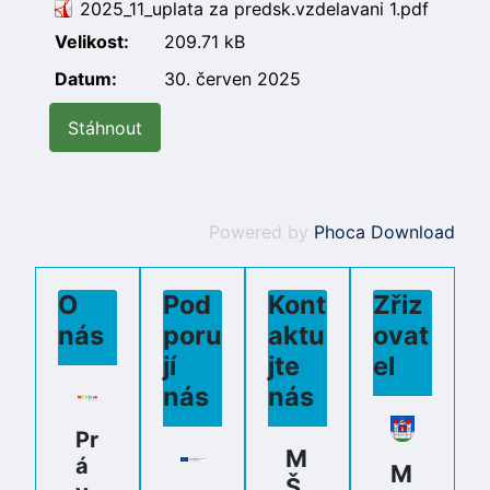
2025_11_uplata za predsk.vzdelavani 1.pdf
Velikost:
209.71 kB
Datum:
30. červen 2025
Powered by
Phoca Download
O
Pod
Kont
Zřiz
nás
poru
aktu
ovat
jí
jte
el
nás
nás
Pr
M
á
M
Š