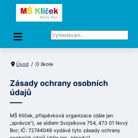
Vyhledávání...
Úvod
O škole
Zásady ochrany osobních
údajů
MŠ Klíček, příspěvková organizace (dále jen
„správce“), se sídlem Svojsíkova 754, 473 01 Nový
Bor; IČ: 72744049 vydává tyto zásady ochrany
osobních údajů (dále jen „zásady“).