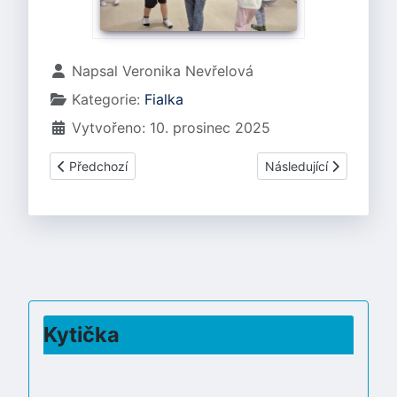
Základní údaje
Napsal
Veronika Nevřelová
Kategorie:
Fialka
Vytvořeno: 10. prosinec 2025
Předchozí článek: FIALKA I.
Další článek: FIALKA -
Předchozí
Následující
Kytička