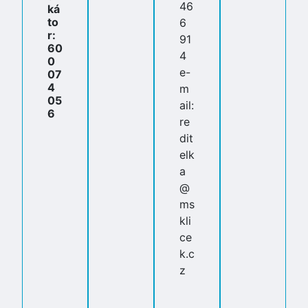
46
ká
to
6
r:
91
60
4
0
e-
07
4
m
05
ail:
6
re
dit
elk
a
@
ms
kli
ce
k.c
z