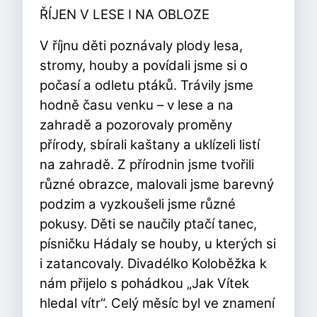
ŘÍJEN V LESE I NA OBLOZE
V říjnu děti poznávaly plody lesa,
stromy, houby a povídali jsme si o
počasí a odletu ptáků. Trávily jsme
hodně času venku – v lese a na
zahradě a pozorovaly proměny
přírody, sbírali kaštany a uklízeli listí
na zahradě. Z přírodnin jsme tvořili
různé obrazce, malovali jsme barevný
podzim a vyzkoušeli jsme různé
pokusy. Děti se naučily ptačí tanec,
písničku Hádaly se houby, u kterých si
i zatancovaly. Divadélko Koloběžka k
nám přijelo s pohádkou „Jak Vítek
hledal vítr“. Celý měsíc byl ve znamení