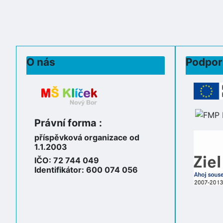
O nás
Podpor
Právní forma :
příspěvková organizace od
1.1.2003
IČO: 72 744 049
Identifikátor: 600 074 056