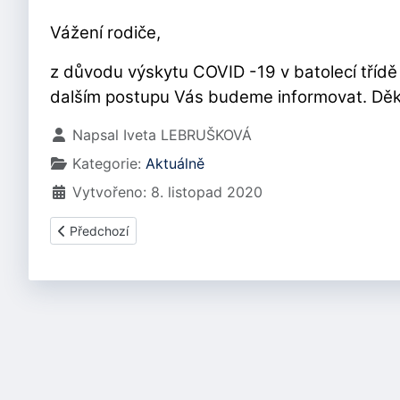
Vážení rodiče,
z důvodu výskytu COVID -19 v batolecí třídě (
dalším postupu Vás budeme informovat. Dě
Základní údaje
Napsal
Iveta LEBRUŠKOVÁ
Kategorie:
Aktuálně
Vytvořeno: 8. listopad 2020
Předchozí článek: Pro rodiče dětí z KOPRETINY
Předchozí