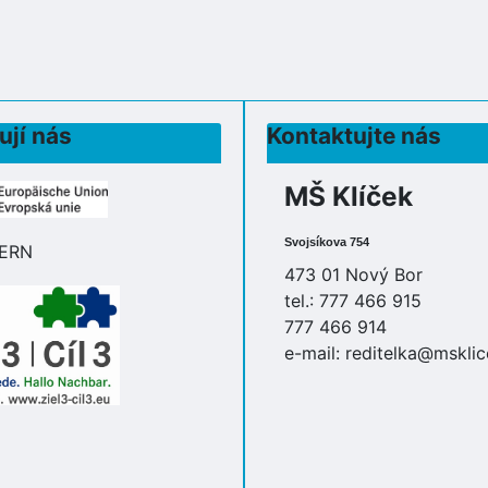
ují nás
Kontaktujte nás
MŠ Klíček
Svojsíkova 754
473 01 Nový Bor
tel.: 777 466 915
777 466 914
e-mail:
reditelka@msklic