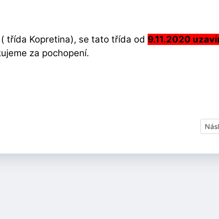
 třída Kopretina), se tato třída od
9.11.2020 uzaví
kujeme za pochopení.
Dalš
Násl