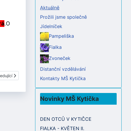
Aktuálně
Prožili jsme společně
rá
.O
Jídelníček
Pampeliška
Fialka
Zvoneček
Distanční vzdělávání
í článek: LISTOPAD 2020
edující
Kontakty MŠ Kytička
Novinky MŠ Kytička
DEN OTCŮ V KYTIČCE
FIALKA - KVĚTEN II.