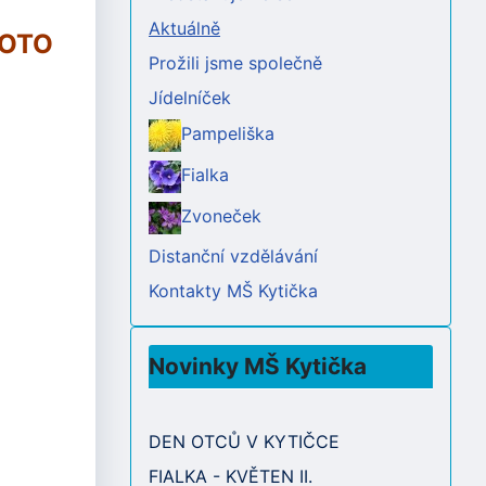
Aktuálně
ROTO
Prožili jsme společně
Jídelníček
Pampeliška
Fialka
Zvoneček
Distanční vzdělávání
Kontakty MŠ Kytička
Novinky MŠ Kytička
DEN OTCŮ V KYTIČCE
FIALKA - KVĚTEN II.