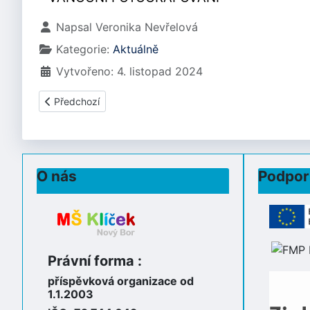
Základní údaje
Napsal
Veronika Nevřelová
Kategorie:
Aktuálně
Vytvořeno: 4. listopad 2024
Předchozí článek: PROSINEC 2024
Předchozí
O nás
Podpor
Právní forma :
příspěvková organizace od
1.1.2003