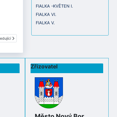
FIALKA -KVĚTEN I.
FIALKA VI.
FIALKA V.
í článek: ŘÍJEN 2024
edující
Zřizovatel
Město Nový Bor