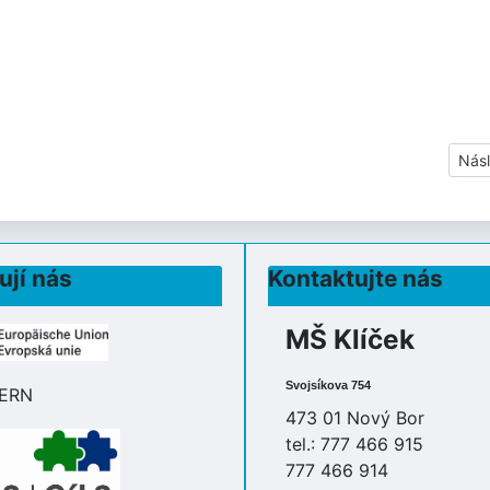
Dalš
Násl
ují nás
Kontaktujte nás
MŠ Klíček
Svojsíkova 754
473 01 Nový Bor
tel.: 777 466 915
777 466 914