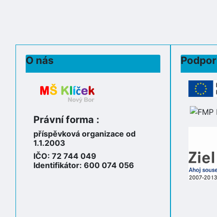
O nás
Podpor
Právní forma :
příspěvková organizace od
1.1.2003
IČO: 72 744 049
Identifikátor: 600 074 056