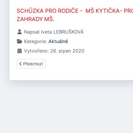
SCHŮZKA PRO RODIČE - MŠ KYTIČKA- PRO
ZAHRADY MŠ.
Základní údaje
Napsal
Iveta LEBRUŠKOVÁ
Kategorie:
Aktuálně
Vytvořeno: 26. srpen 2020
Předchozí článek: INFORMACE PRO RODIČE
Předchozí