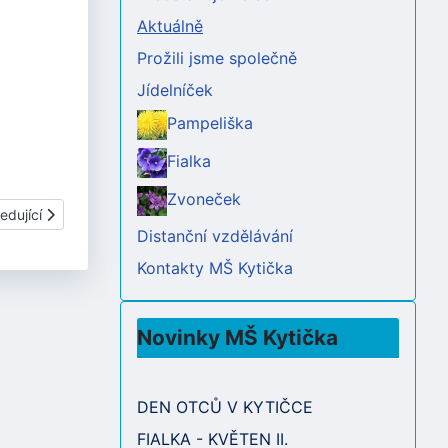
Aktuálně
Prožili jsme společně
Jídelníček
Pampeliška
Fialka
Zvoneček
ší článek: SCHŮZKA PRO RODIČE- BATOLECÍ TŘÍDA
edující
Distanční vzdělávání
Kontakty MŠ Kytička
Novinky MŠ Kytička
DEN OTCŮ V KYTIČCE
FIALKA - KVĚTEN II.