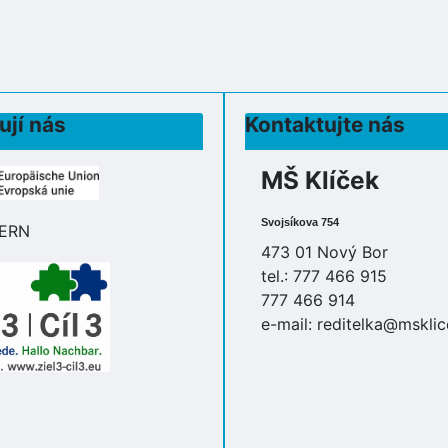
ují nás
Kontaktujte nás
MŠ Klíček
Svojsíkova 754
473 01 Nový Bor
tel.: 777 466 915
777 466 914
e-mail:
reditelka@msklic