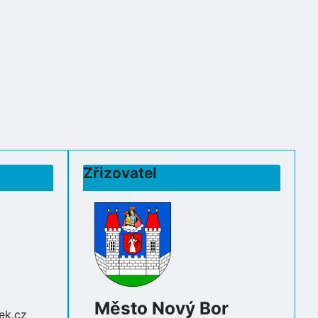
Zřizovatel
Město Nový Bor
ek.cz