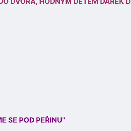
M DO DVORA, HODNÝM DĚTEM DÁREK D
E SE POD PEŘINU"