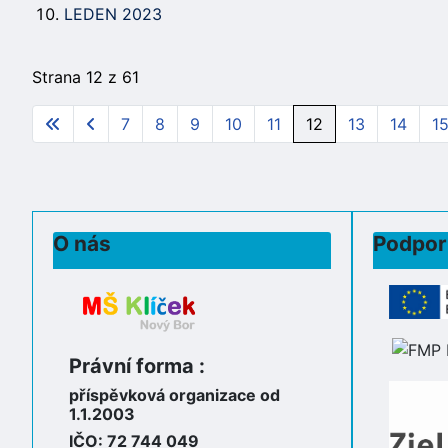
LEDEN 2023
Strana 12 z 61
7
8
9
10
11
12
13
14
1
O nás
Podpor
Právní forma :
příspěvková organizace od
1.1.2003
IČO: 72 744 049