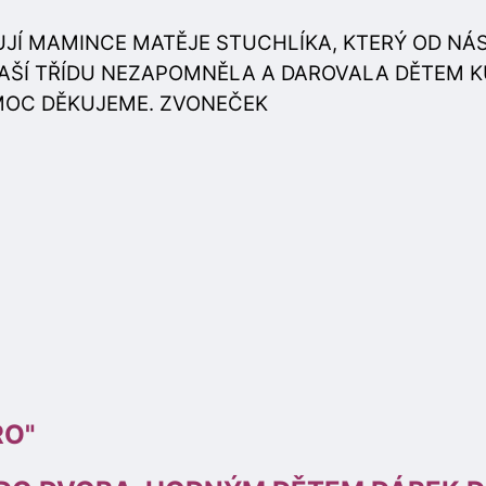
KUJÍ MAMINCE MATĚJE STUCHLÍKA, KTERÝ OD NÁ
NAŠÍ TŘÍDU NEZAPOMNĚLA A DAROVALA DĚTEM 
MOC DĚKUJEME. ZVONEČEK
RO"