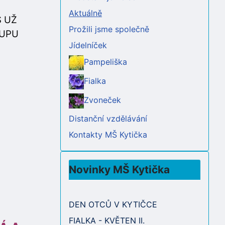
Aktuálně
S UŽ
Prožili jsme společně
KUPU
Jídelníček
Pampeliška
Fialka
Zvoneček
Distanční vzdělávání
Kontakty MŠ Kytička
Novinky MŠ Kytička
DEN OTCŮ V KYTIČCE
FIALKA - KVĚTEN II.