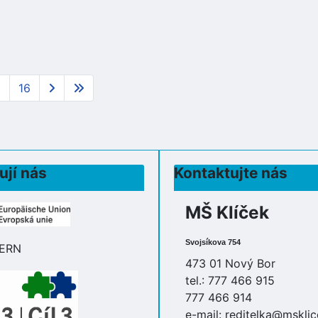
5
16
ují nás
Kontaktujte nás
MŠ Klíček
Svojsíkova 754
473 01 Nový Bor
tel.: 777 466 915
777 466 914
e-mail:
reditelka@msklic