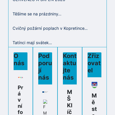
Těšíme se na prázdniny…
Cvičný požární poplach v Kopretince...
Tatínci mají svátek...
O
Pod
Kont
Zřiz
nás
poru
aktu
ovat
jí
jte
el
nás
nás
Pr
M
á
M
Š
v
ě
Kl
ní
st
íč
fo