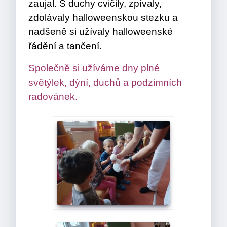
zaujal. S duchy cvičily, zpívaly,
zdolávaly halloweenskou stezku a
nadšeně si užívaly halloweenské
řádění a tančení.
Společně si užíváme dny plné
světýlek, dýní, duchů a podzimních
radovánek.