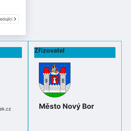
í článek: ZVONEČEK - BŘEZEN
edující
Zřizovatel
Město Nový Bor
ek.cz