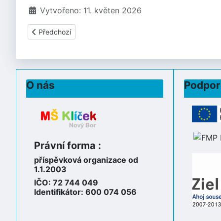
Vytvořeno: 11. květen 2026
Předchozí článek: ZVONEČEK - DUBEN II.
Předchozí
O nás
Podpor
Právní forma :
příspěvková organizace od
1.1.2003
IČO: 72 744 049
Identifikátor: 600 074 056