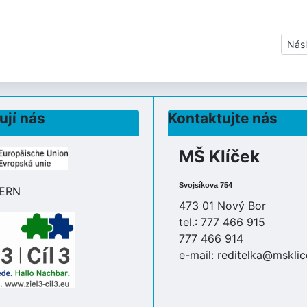
Dalš
Násl
ují nás
Kontaktujte nás
MŠ Klíček
Svojsíkova 754
473 01 Nový Bor
tel.: 777 466 915
777 466 914
e-mail:
reditelka@msklic