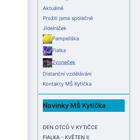
Aktuálně
Prožili jsme společně
Jídelníček
Pampeliška
Fialka
Zvoneček
Distanční vzdělávání
Kontakty MŠ Kytička
Novinky MŠ Kytička
DEN OTCŮ V KYTIČCE
FIALKA - KVĚTEN II.