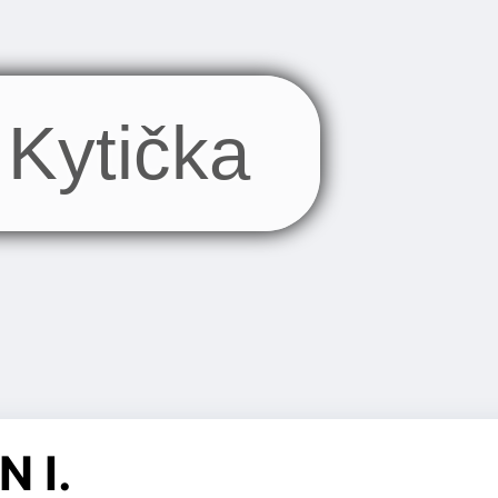
Kytička
 I.