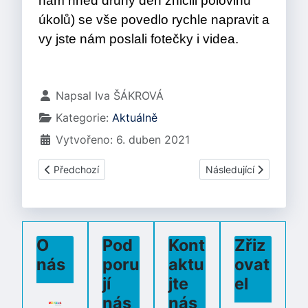
nám hned druhý den zničili polovinu
úkolů) se vše povedlo rychle napravit a
vy jste nám poslali fotečky i videa.
Základní údaje
Napsal
Iva ŠÁKROVÁ
Kategorie:
Aktuálně
Vytvořeno: 6. duben 2021
Předchozí článek: Květen 2021
Další článek: Putování
Předchozí
Následující
O
Pod
Kont
Zřiz
nás
poru
aktu
ovat
jí
jte
el
nás
nás