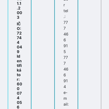
1.1
r
.2
tel
00
.:
3
77
IČ
7
O:
72
46
74
6
4
91
04
9
5
Id
77
en
7
tifi
46
ká
to
6
r:
91
60
4
0
e-
07
4
m
05
ail:
6