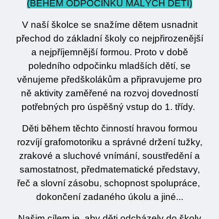
(BĚHEM ODPOČINKU MALÝCH DĚTÍ)
V naší školce se snažíme dětem usnadnit
přechod do základní školy co nejpřirozenější
a nejpříjemnější formou. Proto v době
poledního odpočinku mladších dětí, se
věnujeme předškolákům a připravujeme pro
ně aktivity zaměřené na rozvoj dovedností
potřebných pro úspěšný vstup do 1. třídy.
Děti během těchto činností hravou formou
rozvíjí grafomotoriku a správné držení tužky,
zrakové a sluchové vnímání, soustředění a
samostatnost, předmatematické představy,
řeč a slovní zásobu, schopnost spolupráce,
dokončení zadaného úkolu a jiné...
Našim cílem je, aby děti odcházely do školy