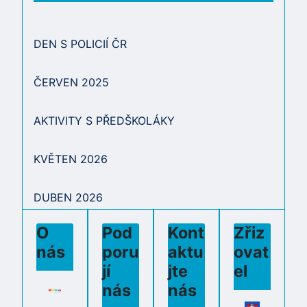
DEN S POLICIÍ ČR
ČERVEN 2025
AKTIVITY S PŘEDŠKOLÁKY
KVĚTEN 2026
DUBEN 2026
O
Pod
Kont
Zřiz
nás
poru
aktu
ovat
jí
jte
el
nás
nás