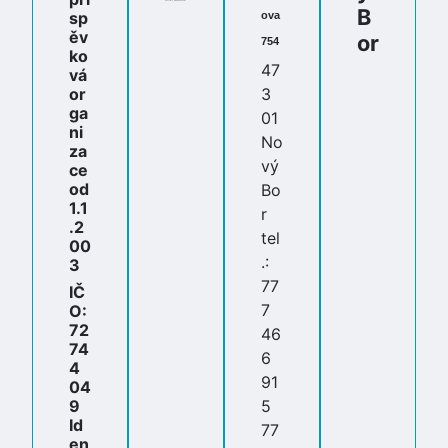
B
sp
ova
ěv
or
754
ko
47
vá
or
3
ga
01
ni
No
za
vý
ce
od
Bo
1.1
r
.2
tel
00
.:
3
77
IČ
7
O:
72
46
74
6
4
91
04
9
5
Id
77
en