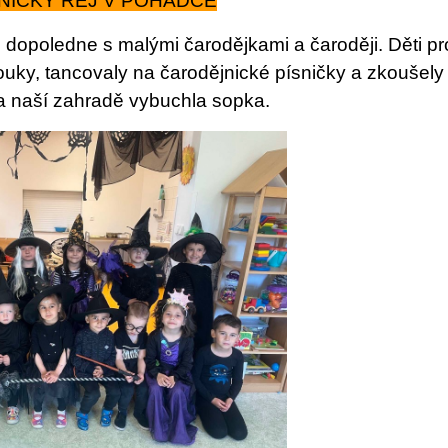
ICKÝ REJ V POHÁDCE
é dopoledne s malými čarodějkami a čaroději. Děti pr
rouky, tancovaly na čarodějnické písničky a zkoušely
a naší zahradě vybuchla sopka.