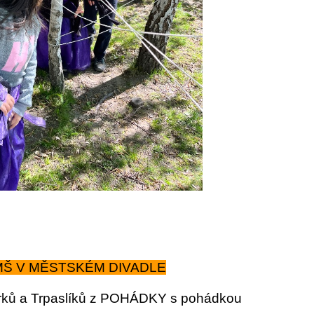
MŠ V MĚSTSKÉM DIVADLE
rků a Trpaslíků z POHÁDKY s pohádkou