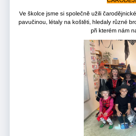
ČARODĚJN
Ve školce jsme si společně užili čarodějnick
pavučinou, létaly na koštěti, hledaly různé b
při kterém nám n