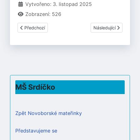
Vytvořeno: 3. listopad 2025
Zobrazení: 526
Předchozí článek: PROGRAM NA MĚSÍC PROSINEC 2025
Další článek: PROGR
Předchozí
Následující
MŠ Srdíčko
Zpět Novoborské mateřinky
Představujeme se