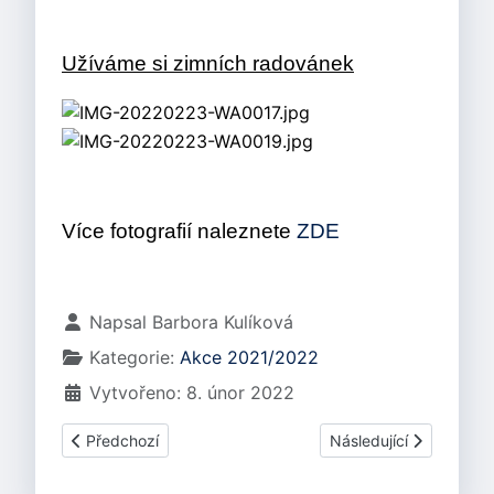
Užíváme si zimních radovánek
Více fotografií naleznete
ZDE
Základní údaje
Napsal
Barbora Kulíková
Kategorie:
Akce 2021/2022
Vytvořeno: 8. únor 2022
Předchozí článek: Karneval ve školce 2022
Další článek: ÚNOR 20
Předchozí
Následující