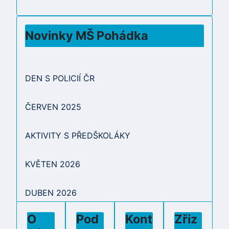
Novinky MŠ Pohádka
DEN S POLICIÍ ČR
ČERVEN 2025
AKTIVITY S PŘEDŠKOLÁKY
KVĚTEN 2026
DUBEN 2026
O
Pod
Kont
Zřiz