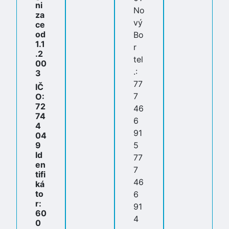
ni
No
za
vý
ce
od
Bo
1.1
r
.2
tel
00
.:
3
77
IČ
7
O:
72
46
74
6
4
91
04
9
5
Id
77
en
7
tifi
46
ká
to
6
r:
91
60
4
0