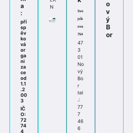
o
a
v
Svo
:
ý
jsík
pří
B
sp
ova
ěv
or
754
ko
47
vá
or
3
ga
01
ni
No
za
vý
ce
od
Bo
1.1
r
.2
tel
00
.:
3
77
IČ
7
O:
72
46
74
6
4