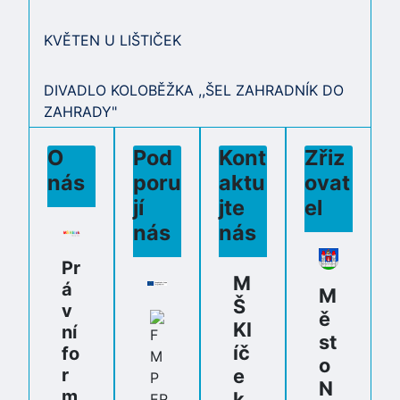
KVĚTEN U LIŠTIČEK
DIVADLO KOLOBĚŽKA ,,ŠEL ZAHRADNÍK DO
ZAHRADY"
O
Pod
Kont
Zřiz
nás
poru
aktu
ovat
jí
jte
el
nás
nás
Pr
M
á
M
Š
v
ě
Kl
ní
st
íč
fo
o
r
e
N
m
k