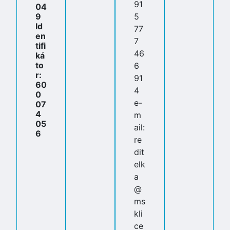
91
04
9
5
Id
77
en
7
tifi
46
ká
to
6
r:
91
60
4
0
e-
07
4
m
05
ail:
6
re
dit
elk
a
@
ms
kli
ce