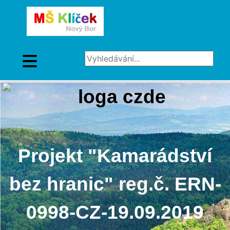
Vyhledávání...
Projekt "Kamarádství
bez hranic" reg.č. ERN-
0998-CZ-19.09.2019