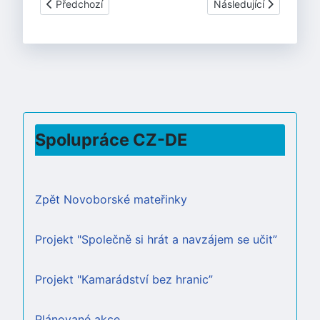
Předchozí článek: KAMARÁDSTVÍ BEZ HRANIC - reg.čísl
Další článek: Společně 
Předchozí
Následující
Spolupráce CZ-DE
Zpět Novoborské mateřinky
Projekt "Společně si hrát a navzájem se učit”
Projekt "Kamarádství bez hranic”
Plánované akce