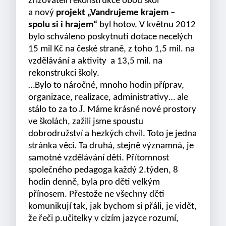
zřizovateli rekonstrukce obou škol
a nový
projekt „Vandrujeme krajem –
spolu si i hrajem“
byl hotov. V květnu 2012
bylo schváleno poskytnutí dotace necelých
15 mil Kč na české straně, z toho 1,5 mil. na
vzdělávání a aktivity a 13,5 mil. na
rekonstrukci školy.
…Bylo to náročné, mnoho hodin příprav,
organizace, realizace, administrativy… ale
J
stálo to za to
. Máme krásné nové prostory
ve školách, zažili jsme spoustu
dobrodružství a hezkých chvil. Toto je jedna
stránka věci. Ta druhá, stejně významná, je
samotné vzdělávání dětí. Přítomnost
společného pedagoga každý 2.týden, 8
hodin denně, byla pro děti velkým
přínosem. Přestože ne všechny děti
komunikují tak, jak bychom si přáli, je vidět,
že řeči p.učitelky v cizím jazyce rozumí,