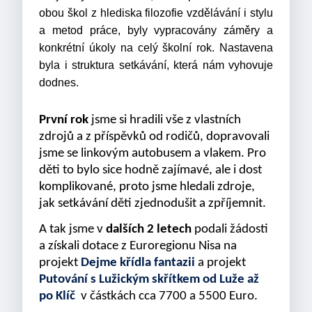
obou škol z hlediska filozofie vzdělávání i stylu
a metod práce, byly vypracovány záměry a
konkrétní úkoly na celý školní rok. Nastavena
byla i struktura setkávání, která nám vyhovuje
dodnes.
První rok
jsme si hradili vše z vlastních
zdrojů a z příspěvků od rodičů, dopravovali
jsme se linkovým autobusem a vlakem. Pro
děti to bylo sice hodně zajímavé, ale i dost
komplikované, proto jsme hledali zdroje,
jak setkávání děti zjednodušit a zpříjemnit.
A tak jsme v
dalších 2 letech
podali žádosti
a získali dotace z Euroregionu Nisa na
projekt
Dejme křídla fantazii
a projekt
Putování s Lužickým skřítkem od Luže až
po Klíč
v částkách cca 7700 a 5500 Euro.