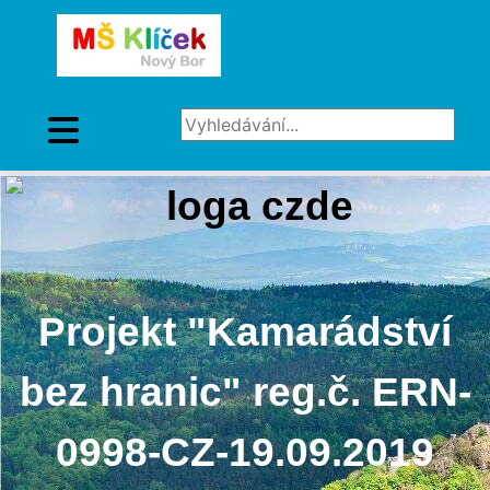
Vyhledávání...
Projekt "Kamarádství
bez hranic" reg.č. ERN-
0998-CZ-19.09.2019