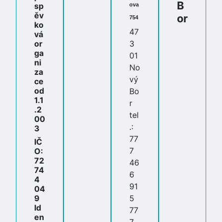
B
sp
ova
ěv
or
754
ko
47
vá
or
3
ga
01
ni
No
za
vý
ce
od
Bo
1.1
r
.2
tel
00
.:
3
77
IČ
7
O:
72
46
74
6
4
91
04
9
5
Id
77
en