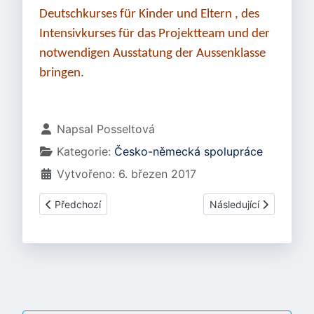
Deutschkurses für Kinder und Eltern , des
Intensivkurses für das Projektteam und der
notwendigen Ausstatung der Aussenklasse
bringen.
Základní údaje
Napsal
Posseltová
Kategorie:
Česko-německá spolupráce
Vytvořeno: 6. březen 2017
Předchozí článek: Partnerské školy
Další článek: Speciální
Předchozí
Následující