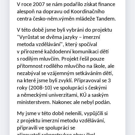
V roce 2007 se nám podařilo získat finance
alespoň na dopravu od Koordinačního
centra česko-něm.výměn mládeže Tandem.
V této době jsme byli vybráni do projektu
"Vyrůstat se dvěma jazyky – imerzní
metoda vzdělávání", který spočíval
v přirozené každodenní komunikaci dětí
s rodilým mluvčím. Projekt řešil pouze
přítomnost rodilého mluvčího na škole, ale
nezabýval se vzájemným setkáváním dětí,
na které jsme byli zvyklí. Připravoval se 3
roky (2008-10) ve spolupráci s českými
a německými univerzitami, KÚ a saským
ministerstvem. Nakonec ale nebyl podán.
My jsme v této době nelenili, vypůjčili si
z projektu imerzní metodu vzdělávání,
připravili ve spolupráci se