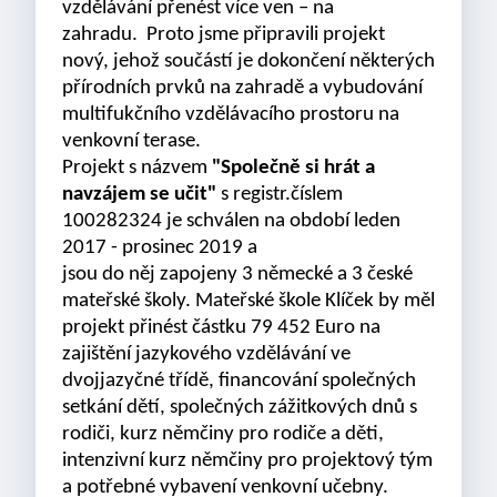
vzdělávání přenést více ven – na
zahradu. Proto jsme připravili projekt
nový, jehož součástí je dokončení některých
přírodních prvků na zahradě a vybudování
multifukčního vzdělávacího prostoru na
venkovní terase.
Projekt s názvem
"Společně si hrát a
navzájem se učit"
s registr.číslem
100282324 je schválen na období leden
2017 - prosinec 2019 a
jsou do něj zapojeny 3 německé a 3 české
mateřské školy. Mateřské škole Klíček by měl
projekt přinést částku 79 452 Euro na
zajištění jazykového vzdělávání ve
dvojjazyčné třídě, financování společných
setkání dětí, společných zážitkových dnů s
rodiči, kurz němčiny pro rodiče a děti,
intenzivní kurz němčiny pro projektový tým
a potřebné vybavení venkovní učebny.