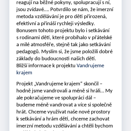
reagují na běžné pokyny, spolupracují s ní,
jsou zvídavé…. Potvrdilo se nám, že imerzní
metoda vzdělávání je pro děti přirozená,
efektivní a přináší rychleji výsledky.
Bonusem tohoto projektu bylo i setkávání
s rodinami dětí, které probíhalo v přátelské
a milé atmosféře, stejně tak jako setkávání
pedagogů. Myslím si, že jsme položili dobré
základy do budoucnosti našich dětí.
Bližší informace k projektu
Vandrujeme
krajem
Projekt „Vandrujeme krajem“ skončil –
hodně jsme vandrovali a méně si hráli… My
ale pokračujeme ve spolupráci dál –
budeme méně vandrovat a více si společně
hrát. Chceme využívat naše nové prostory
k setkávání a hrám dětí, chceme zachovat
imerzní metodu vzdělávání a chtěli bychom