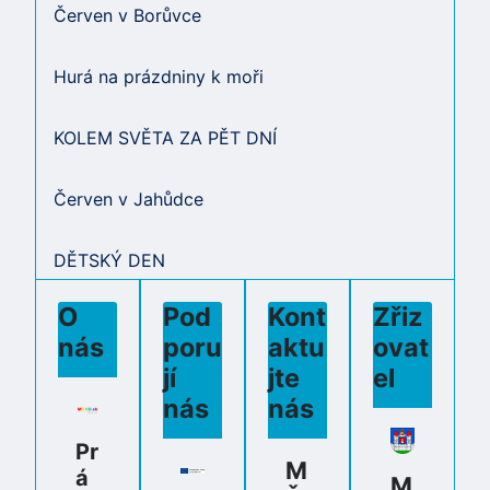
Červen v Borůvce
Hurá na prázdniny k moři
KOLEM SVĚTA ZA PĚT DNÍ
Červen v Jahůdce
DĚTSKÝ DEN
O
Pod
Kont
Zřiz
nás
poru
aktu
ovat
jí
jte
el
nás
nás
Pr
M
á
M