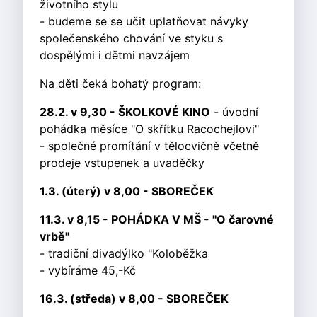
životního stylu
- budeme se se učit uplatňovat návyky
společenského chování ve styku s
dospělými i dětmi navzájem
Na děti čeká bohatý program:
28.2. v 9,30 - ŠKOLKOVÉ KINO
- úvodní
pohádka měsíce "O skřítku Racochejlovi"
- společné promítání v tělocvičně včetně
prodeje vstupenek a uvaděčky
1.3. (úterý) v 8,00 - SBOREČEK
11.3. v 8,15 - POHÁDKA V MŠ - "O čarovné
vrbě"
- tradiční divadýlko "Koloběžka
- vybíráme 45,-Kč
16.3. (středa) v 8,00 - SBOREČEK