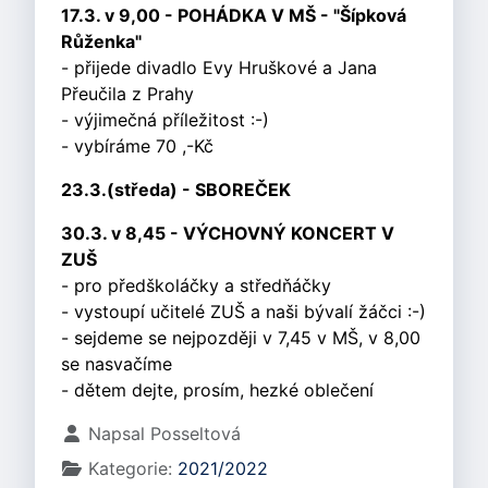
17.3. v 9,00 - POHÁDKA V MŠ - "Šípková
Růženka"
- přijede divadlo Evy Hruškové a Jana
Přeučila z Prahy
- výjimečná příležitost :-)
- vybíráme 70 ,-Kč
23.3.(středa) - SBOREČEK
30.3. v 8,45 - VÝCHOVNÝ KONCERT V
ZUŠ
- pro předškoláčky a středňáčky
- vystoupí učitelé ZUŠ a naši bývalí žáčci :-)
- sejdeme se nejpozději v 7,45 v MŠ, v 8,00
se nasvačíme
- dětem dejte, prosím, hezké oblečení
Základní údaje
Napsal
Posseltová
Kategorie:
2021/2022