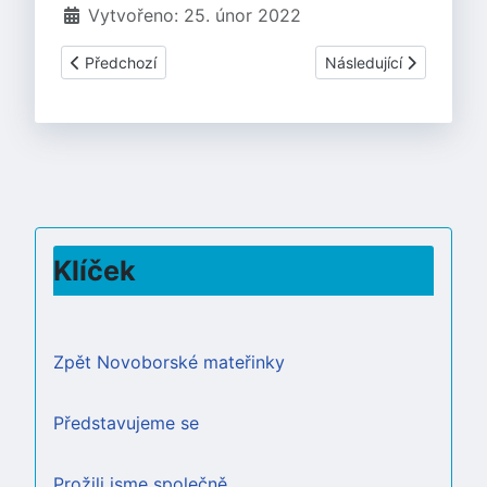
Vytvořeno: 25. únor 2022
Předchozí článek: PROGRAM NA DUBEN 2022
Další článek: Školka v
Předchozí
Následující
Klíček
Zpět Novoborské mateřinky
Představujeme se
Prožili jsme společně