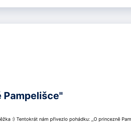
ě Pampelišce"
ěžka :) Tentokrát nám přivezlo pohádku: ,,O princezně Pam