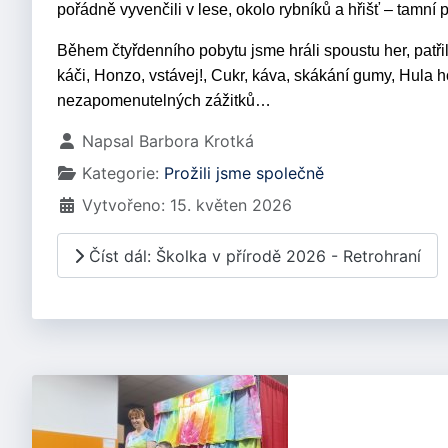
pořádně vyvenčili v lese, okolo rybníků a hřišť – tamní př
Během čtyřdenního pobytu jsme hráli spoustu her, patř
káči, Honzo, vstávej!, Cukr, káva, skákání gumy, Hula
nezapomenutelných zážitků…
Základní údaje
Napsal
Barbora Krotká
Kategorie:
Prožili jsme společně
Vytvořeno: 15. květen 2026
Číst dál: Školka v přírodě 2026 - Retrohraní