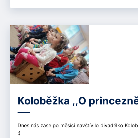
Koloběžka ,,O princezn
Dnes nás zase po měsíci navštívilo divadélko Kolob
:)