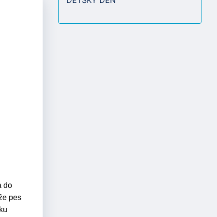
a do
že pes
tku