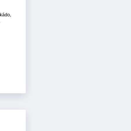
ikádo,
o