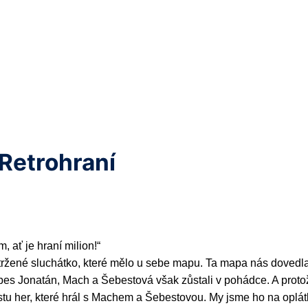
 Retrohraní
, ať je hraní milion!“
 utržené sluchátko, které mělo u sebe mapu. Ta mapa nás dovedl
pes Jonatán, Mach a Šebestová však zůstali v pohádce. A proto
oustu her, které hrál s Machem a Šebestovou. My jsme ho na oplá