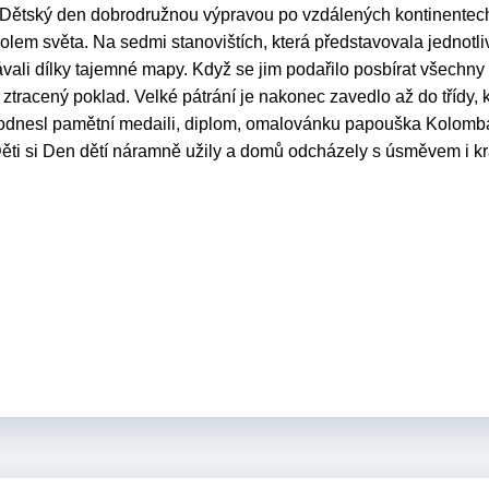
li Dětský den dobrodružnou výpravou po vzdálených kontinentech
lem světa. Na sedmi stanovištích, která představovala jednotli
kávali dílky tajemné mapy. Když se jim podařilo posbírat všechny 
 ztracený poklad. Velké pátrání je nakonec zavedlo až do třídy, 
 odnesl pamětní medaili, diplom, omalovánku papouška Kolomb
 Děti si Den dětí náramně užily a domů odcházely s úsměvem i k