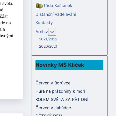
 světa.
Třída Kaštánek
vé
Distanční vzdělávání
části,
Kontakty
kde na
a a
Více o: Archiv
Archiv
rásnými
2021/2022
2020/2021
Novinky MŠ Klíček
Červen v Borůvce
Hurá na prázdniny k moři
KOLEM SVĚTA ZA PĚT DNÍ
Červen v Jahůdce
DĚTSKÝ DEN