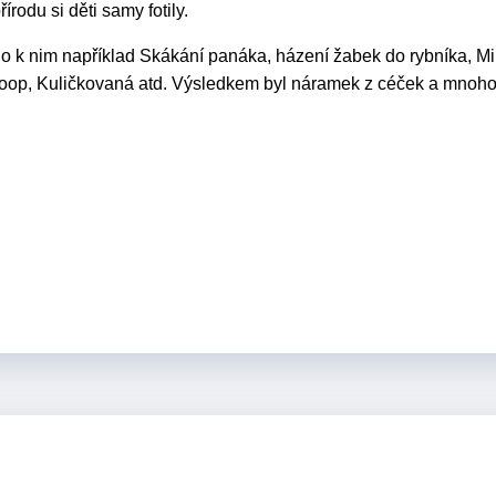
írodu si děti samy fotily.
ilo k nim například Skákání panáka, házení žabek do rybníka, M
 hoop, Kuličkovaná atd. Výsledkem byl náramek z céček a mnoh