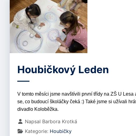
Houbičkový Leden
V tomto měsíci jsme navštívili první třídy na ZŠ U Lesa
se, co budoucí školáčky čeká :) Také jsme si užívali hr
divadlo Koloběžka.
Základní údaje
Napsal
Barbora Krotká
Kategorie:
Houbičky