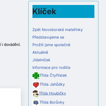
Klíček
Zpět Novoborské mateřinky
Představujeme se
Prožili jsme společně
í i dovádění.
Aktuálně
Jídelníček
Informace pro rodiče
Třída Čtyřlístek
Třída Jahůdky
Třída Houbičky
Třída Borůvky