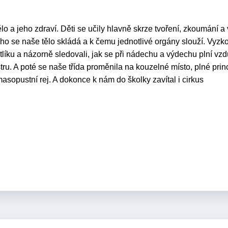
o a jeho zdraví. Děti se učily hlavně skrze tvoření, zkoumání a 
ho se naše tělo skládá a k čemu jednotlivé orgány slouží. Vyzk
 pytlíku a názorně sledovali, jak se při nádechu a výdechu plní v
ostru. A poté se naše třída proměnila na kouzelné místo, plné pri
masopustní rej. A dokonce k nám do školky zavítal i cirkus