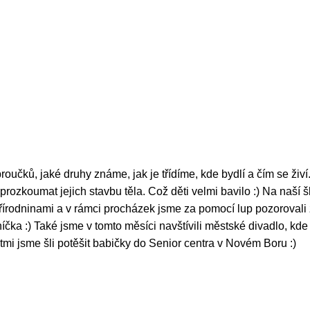
roučků, jaké druhy známe, jak je třídíme, kde bydlí a čím se živí
prozkoumat jejich stavbu těla. Což děti velmi bavilo :) Na naší š
rodninami a v rámci procházek jsme za pomocí lup pozorovali ž
luníčka :) Také jsme v tomto měsíci navštívili městské divadlo, kde
tmi jsme šli potěšit babičky do Senior centra v Novém Boru :)