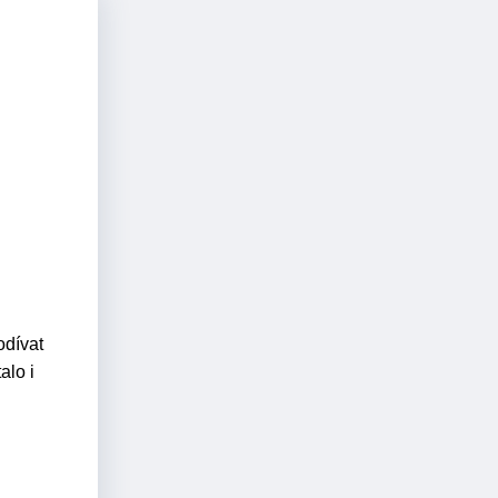
odívat
alo i