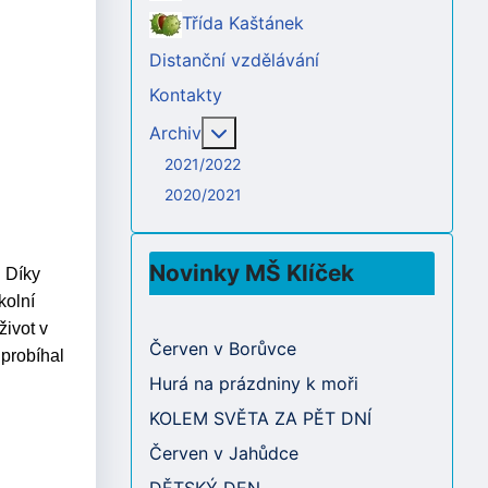
Třída Kaštánek
Distanční vzdělávání
Kontakty
Více o: Archiv
Archiv
2021/2022
2020/2021
Novinky MŠ Klíček
. Díky
kolní
ivot v
Červen v Borůvce
 probíhal
Hurá na prázdniny k moři
KOLEM SVĚTA ZA PĚT DNÍ
Červen v Jahůdce
DĚTSKÝ DEN