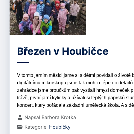
Březen v Houbičce
V tomto jarním měsíci jsme si s dětmi povídali o životě b
digitálnímu mikroskopu jsme tak mohli i lépe do detailů 
zahrádce jsme broučkům pak vystlali hmyzí domeček pří
trávě, první jarní kytičky a užívali si teplých paprsků s
koncert, který pořádala základní umělecká škola. A s dě
Základní údaje
Napsal
Barbora Krotká
Kategorie:
Houbičky