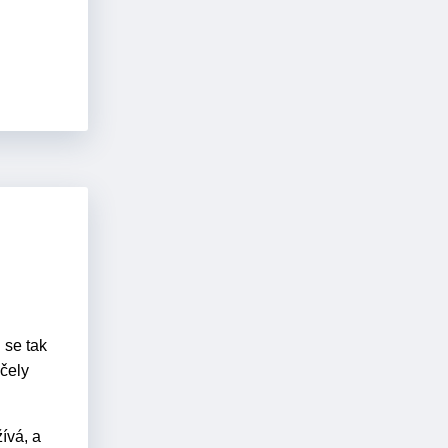
 se tak
včely
ívá, a