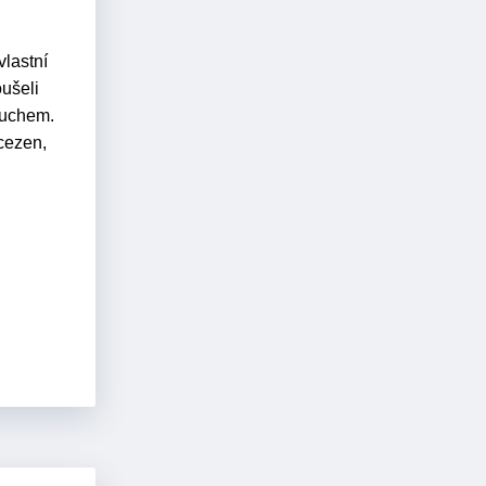
vlastní
oušeli
zduchem.
ncezen,