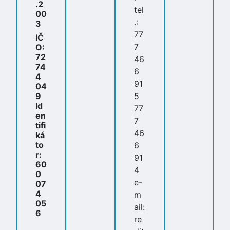
.2
tel
00
.:
3
77
IČ
7
O:
72
46
74
6
4
91
04
9
5
Id
77
en
7
tifi
46
ká
to
6
r:
91
60
4
0
e-
07
4
m
05
ail:
6
re