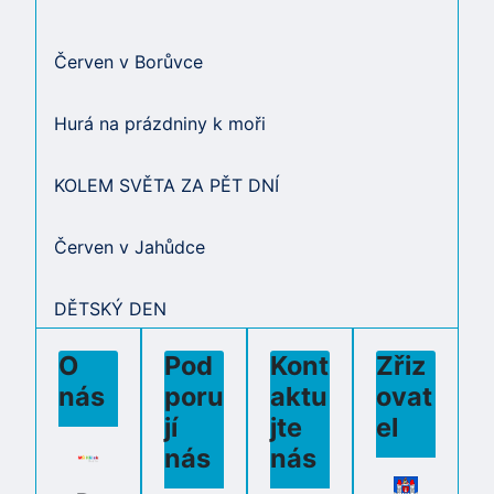
Červen v Borůvce
Hurá na prázdniny k moři
KOLEM SVĚTA ZA PĚT DNÍ
Červen v Jahůdce
DĚTSKÝ DEN
O
Pod
Kont
Zřiz
nás
poru
aktu
ovat
jí
jte
el
nás
nás