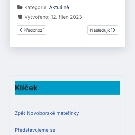
Kategorie:
Aktuálně
Vytvořeno: 12. říjen 2023
Předchozí článek: Program na listopad 2023
Další článek: Program 
Předchozí
Následující
Klíček
Zpět Novoborské mateřinky
Představujeme se