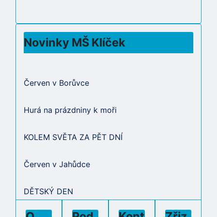
Novinky MŠ Klíček
Červen v Borůvce
Hurá na prázdniny k moři
KOLEM SVĚTA ZA PĚT DNÍ
Červen v Jahůdce
DĚTSKÝ DEN
O
Pod
Kont
Zřiz