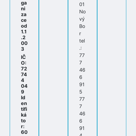
ga
01
ni
No
za
vý
ce
od
Bo
1.1
r
.2
tel
00
.:
3
77
IČ
7
O:
72
46
74
6
4
91
04
9
5
Id
77
en
7
tifi
46
ká
to
6
r:
91
60
4