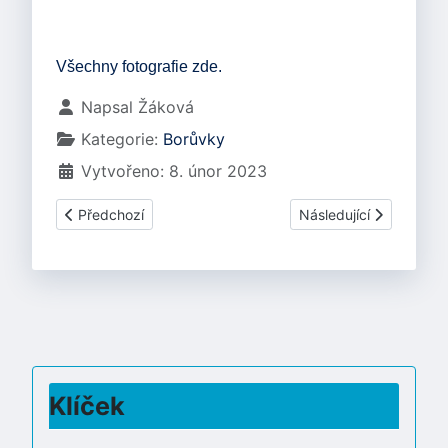
Všechny fotografie zde.
Základní údaje
Napsal
Žáková
Kategorie:
Borůvky
Vytvořeno: 8. únor 2023
Předchozí článek: Borůvka - Karnevalový týden
Další článek: Borůvka 
Předchozí
Následující
Klíček