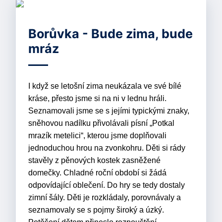
Borůvka - Bude zima, bude
mráz
I když se letošní zima neukázala ve své bílé
kráse, přesto jsme si na ni v lednu hráli.
Seznamovali jsme se s jejími typickými znaky,
sněhovou nadílku přivolávali písní „Potkal
mrazík metelici“, kterou jsme doplňovali
jednoduchou hrou na zvonkohru. Děti si rády
stavěly z pěnových kostek zasněžené
domečky. Chladné roční období si žádá
odpovídající oblečení. Do hry se tedy dostaly
zimní šály. Děti je rozkládaly, porovnávaly a
seznamovaly se s pojmy široký a úzký.