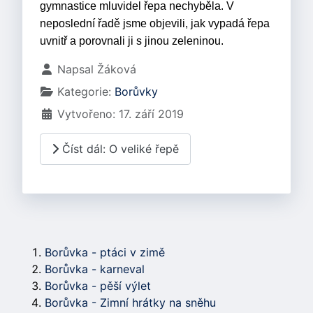
gymnastice mluvidel řepa nechyběla. V
neposlední řadě jsme objevili, jak vypadá řepa
uvnitř a porovnali ji s jinou zeleninou.
Základní údaje
Napsal
Žáková
Kategorie:
Borůvky
Vytvořeno: 17. září 2019
Číst dál: O veliké řepě
Borůvka - ptáci v zimě
Borůvka - karneval
Borůvka - pěší výlet
Borůvka - Zimní hrátky na sněhu