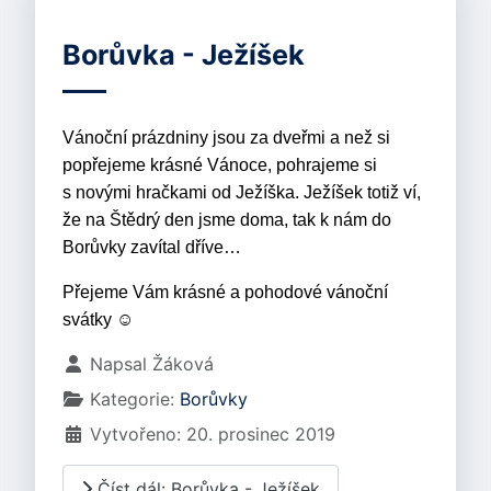
Borůvka - Ježíšek
Vánoční prázdniny jsou za dveřmi a než si
popřejeme krásné Vánoce, pohrajeme si
s novými hračkami od Ježíška. Ježíšek totiž ví,
že na Štědrý den jsme doma, tak k nám do
Borůvky zavítal dříve…
Přejeme Vám krásné a pohodové vánoční
svátky ☺
Základní údaje
Napsal
Žáková
Kategorie:
Borůvky
Vytvořeno: 20. prosinec 2019
Číst dál: Borůvka - Ježíšek