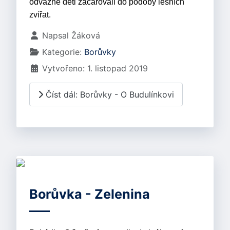
odvážné děti začarovali do podoby lesních
zvířat.
Základní údaje
Napsal
Žáková
Kategorie:
Borůvky
Vytvořeno: 1. listopad 2019
Číst dál: Borůvky - O Budulínkovi
Borůvka - Zelenina