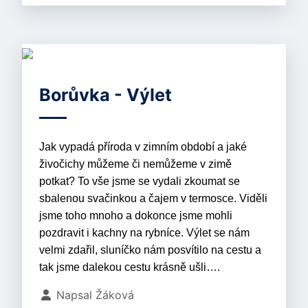
Borůvka - Výlet
Jak vypadá příroda v zimním období a jaké
živočichy můžeme či nemůžeme v zimě
potkat? To vše jsme se vydali zkoumat se
sbalenou svačinkou a čajem v termosce. Viděli
jsme toho mnoho a dokonce jsme mohli
pozdravit i kachny na rybníce. Výlet se nám
velmi zdařil, sluníčko nám posvítilo na cestu a
tak jsme dalekou cestu krásně ušli….
Základní údaje
Napsal
Žáková