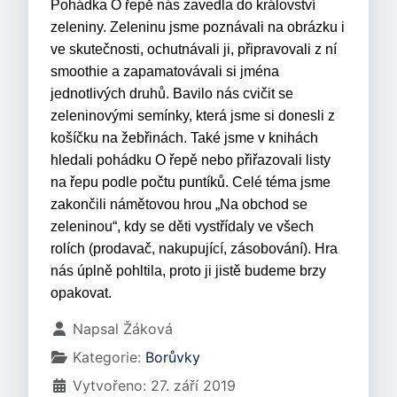
Pohádka O řepě nás zavedla do království
zeleniny. Zeleninu jsme poznávali na obrázku i
ve skutečnosti, ochutnávali ji, připravovali z ní
smoothie a zapamatovávali si jména
jednotlivých druhů. Bavilo nás cvičit se
zeleninovými semínky, která jsme si donesli z
košíčku na žebřinách. Také jsme
v knihách
hledali pohádku O řepě nebo přiřazovali listy
na řepu podle počtu puntíků. Celé téma jsme
zakončili námětovou hrou „Na obchod se
zeleninou“, kdy se děti vystřídaly ve všech
rolích (prodavač, nakupující, zásobování). Hra
nás úplně pohltila, proto ji jistě budeme brzy
opakovat.
Základní údaje
Napsal
Žáková
Kategorie:
Borůvky
Vytvořeno: 27. září 2019