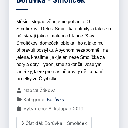
Borůvka - Smolíček
Měsíc listopad věnujeme pohádce O
Smolíčkovi. Děti si Smolíčka oblíbily, a tak se o
něj starají jako o malého chlapce. Staví
Smolíčkovi domeček, oblékají ho a také mu
připravují postýlku. Abychom nezapomněli na
jelena, kreslíme, jak jelen nese Smolíčka za
hory a doly. Týden jsme zakončili veselými
tanečky, které pro nás připravily děti a paní
učitelky ze Čtyřlístku.
Základní údaje
Napsal
Žáková
Kategorie:
Borůvky
Vytvořeno: 8. listopad 2019
Číst dál: Borůvka - Smolíček