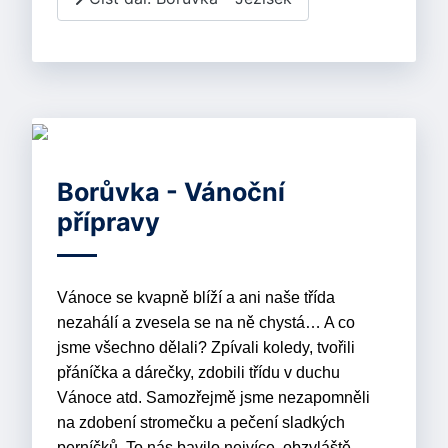
Borůvka - Vánoční
přípravy
Vánoce se kvapně blíží a ani naše třída
nezahálí a zvesela se na ně chystá… A co
jsme všechno dělali? Zpívali koledy, tvořili
přáníčka a dárečky, zdobili třídu v duchu
Vánoce atd. Samozřejmě jsme nezapomněli
na zdobení stromečku a pečení sladkých
perníčků. To nás bavilo nejvíce, obzvláště